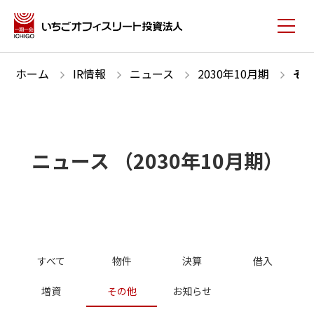
ホーム
IR情報
ニュース
2030
年
10
月期
そ
ニュース
（
2030
年
10
月期）
すべて
物件
決算
借入
増資
その他
お知らせ