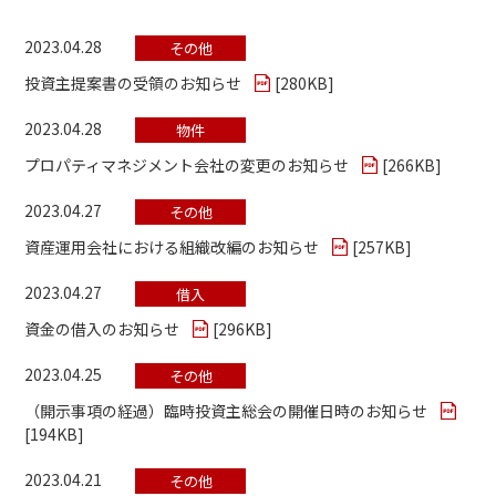
2023.04.28
その他
投資主提案書の受領のお知らせ
[
280KB
]
2023.04.28
物件
プロパティマネジメント会社の変更のお知らせ
[
266KB
]
2023.04.27
その他
資産運用会社における組織改編のお知らせ
[
257KB
]
2023.04.27
借入
資金の借入のお知らせ
[
296KB
]
2023.04.25
その他
（開示事項の経過）臨時投資主総会の開催日時のお知らせ
[
194KB
]
2023.04.21
その他