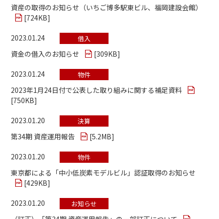
資産の取得のお知らせ（いちご博多駅東ビル、福岡建設会館）
[
724KB
]
2023.01.24
借入
資金の借入のお知らせ
[
309KB
]
2023.01.24
物件
2023年1月24日付で公表した取り組みに関する補足資料
[
750KB
]
2023.01.20
決算
第34期 資産運用報告
[
5.2MB
]
2023.01.20
物件
東京都による「中小低炭素モデルビル」認証取得のお知らせ
[
429KB
]
2023.01.20
お知らせ
（訂正）「第34期 資産運用報告」の一部訂正について