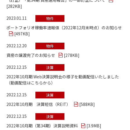
[
282KB
]
2023.01.11
物件
ポートフォリオ稼働率速報値（2022年12月末時点）のお知らせ
[
497KB
]
2022.12.20
物件
資産の譲渡完了のお知らせ
[
278KB
]
2022.12.15
決算
2022年10月期 Web決算説明会の様子を動画配信いたしました
（動画配信はこちらから）
2022.12.15
決算
2022年10月期 決算短信（REIT）
[
588KB
]
2022.12.15
決算
2022年10月期（第34期）決算説明資料
[
3.9MB
]