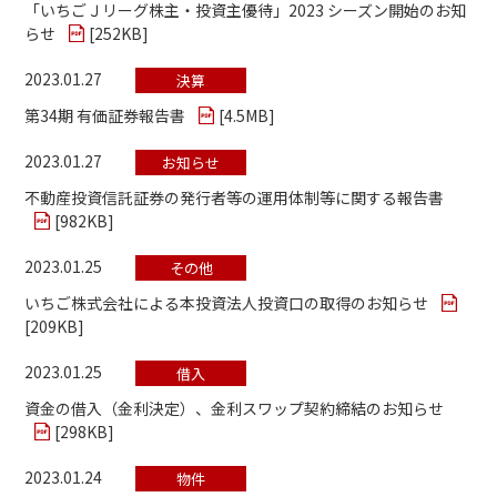
「いちごＪリーグ株主・投資主優待」2023 シーズン開始のお知
らせ
[
252KB
]
2023.01.27
決算
第34期 有価証券報告書
[
4.5MB
]
2023.01.27
お知らせ
不動産投資信託証券の発行者等の運用体制等に関する報告書
[
982KB
]
2023.01.25
その他
いちご株式会社による本投資法人投資口の取得のお知らせ
[
209KB
]
2023.01.25
借入
資金の借入（金利決定）、金利スワップ契約締結のお知らせ
[
298KB
]
2023.01.24
物件