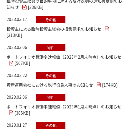
臨時投資主総会の目的事項に対する反対表明の通知書受領のお
知らせ
[
286KB
]
2023.03.17
その他
投資主による臨時投資主総会の招集請求のお知らせ
[
213KB
]
2023.03.06
物件
ポートフォリオ稼働率速報値（2023年2月末時点）のお知らせ
[
507KB
]
2023.02.22
その他
資産運用会社における執行役員人事のお知らせ
[
174KB
]
2023.02.06
物件
ポートフォリオ稼働率速報値（2023年1月末時点）のお知らせ
[
385KB
]
2023.01.27
その他