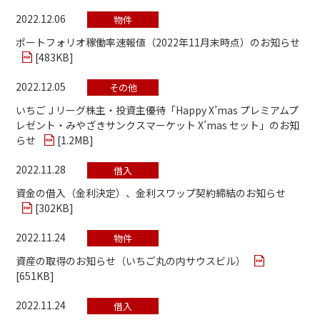
2022.12.06
物件
ポートフォリオ稼働率速報値（2022年11月末時点）のお知らせ
[
483KB
]
2022.12.05
その他
いちごＪリーグ株主・投資主優待「Happy X’mas プレミアムプ
レゼント・みやざきサンクスマーケット X’mas セット」のお知
らせ
[
1.2MB
]
2022.11.28
借入
資金の借入（金利決定）、金利スワップ契約締結のお知らせ
[
302KB
]
2022.11.24
物件
資産の取得のお知らせ（いちご丸の内サウスビル）
[
651KB
]
2022.11.24
借入