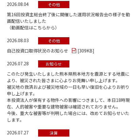
2026.08.04
その他
第16回投資主総会終了後に開催した運用状況報告会の様子を動
画配信いたしました
（動画配信はこちらから）
2026.08.03
その他
自己投資口取得状況のお知らせ
[
309KB
]
2026.07.28
お知らせ
このたび発生いたしました熊本県熊本地方を震源とする地震に
より、被災された皆さまに心よりお見舞い申し上げます。
被災地の救済および被災地域の一日も早い復旧を心よりお祈り
申し上げます。
本投資法人が保有する物件への影響につきまして、本日18時現
在、人的被害や重要な建物被害は確認されておりません。
今後、重大な被害等が判明した場合には、改めてお知らせいた
します。
2026.07.27
決算