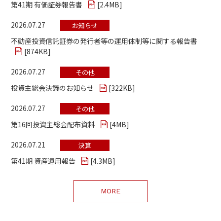
第41期 有価証券報告書
[
2.4MB
]
2026.07.27
お知らせ
不動産投資信託証券の発行者等の運用体制等に関する報告書
[
874KB
]
2026.07.27
その他
投資主総会決議のお知らせ
[
322KB
]
2026.07.27
その他
第16回投資主総会配布資料
[
4MB
]
2026.07.21
決算
第41期 資産運用報告
[
4.3MB
]
MORE