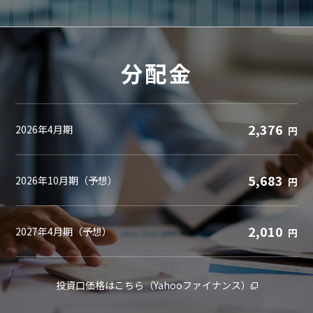
分配金
2,376
2026年4月期
円
5,683
2026年10月期（予想）
円
2,010
2027年4月期（予想）
円
投資口価格はこちら（Yahooファイナンス）