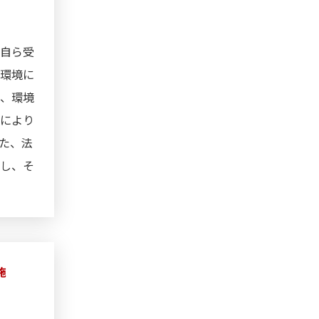
、自ら受
の環境に
し、環境
とにより
た、法
視し、そ
施