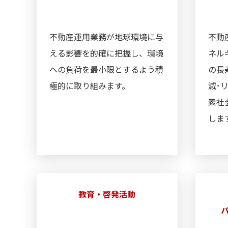
不動産運用業務が地球環境に与
不動
える影響を的確に把握し、環境
ネル
への負荷を最小限とするよう積
の長
極的に取り組みます。
減･
素社
しま
教育・啓発活動