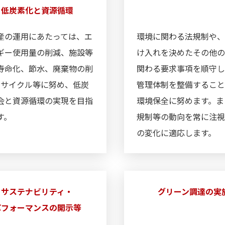
低炭素化と資源循環
産の運用にあたっては、エ
環境に関わる法規制や
ギー使用量の削減、施設等
け入れを決めたその他
寿命化、節水、廃棄物の削
関わる要求事項を順守
リサイクル等に努め、低炭
管理体制を整備するこ
会と資源循環の実現を目指
環境保全に努めます。ま
す。
規制等の動向を常に注
の変化に適応します。
サステナビリティ・
グリーン調達の実
パフォーマンスの開示等