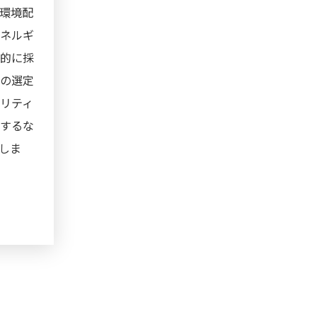
環境配
エネルギ
極的に採
社の選定
リティ
慮するな
しま